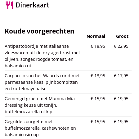
Dinerkaart
restaurant
Koude voorgerechten
Normaal
Groot
Antipastobordje met Italiaanse
€ 18,95
€ 22,95
vleeswaren uit de dry aged kast met
olijven, zongedroogde tomaat, en
balsamico ui
Carpaccio van het Waards rund met
€ 13,95
€ 17,95
parmezaanse kaas, pijnboompitten
en truffelmayonaise
Gemengd groen met Mamma Mia
€ 15,95
€ 19,95
dressing keuze uit tonijn,
buffelmozzarella of kip
Gegrilde courgette met
€ 15,95
€ 19,95
buffelmozzarella, cashewnoten en
balsamicosiroop