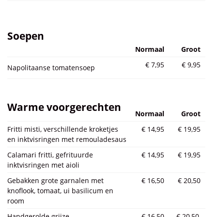
Soepen
Normaal
Groot
€ 7,95
€ 9,95
Napolitaanse tomatensoep
Warme voorgerechten
Normaal
Groot
Fritti misti, verschillende kroketjes
€ 14,95
€ 19,95
en inktvisringen met remouladesaus
Calamari fritti, gefrituurde
€ 14,95
€ 19,95
inktvisringen met aioli
Gebakken grote garnalen met
€ 16,50
€ 20,50
knoflook, tomaat, ui basilicum en
room
Handgerolde grijze
€ 16,50
€ 20,50,