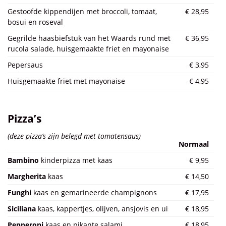
Gestoofde kippendijen met broccoli, tomaat,
€ 28,95
bosui en roseval
Gegrilde haasbiefstuk van het Waards rund met
€ 36,95
rucola salade, huisgemaakte friet en mayonaise
Pepersaus
€ 3,95
Huisgemaakte friet met mayonaise
€ 4,95
Pizza’s
(deze pizza’s zijn belegd met tomatensaus)
Normaal
Bambino
kinderpizza met kaas
€ 9,95
Margherita
kaas
€ 14,50
Funghi
kaas en gemarineerde champignons
€ 17,95
Siciliana
kaas, kappertjes, olijven, ansjovis en ui
€ 18,95
Pepperoni
kaas en pikante salami
€ 18,95