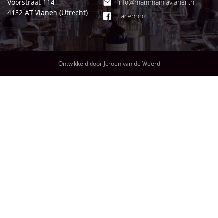
Voorstraat 114
info@mammamiavianen.nl

4132 AT Vianen (Utrecht)
Facebook
Ontwikkeld door
Jeroen van de Weerd