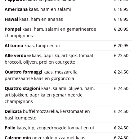
Americana
kaas, ham en salami
€ 18,95
Hawai
kaas, ham en ananas
€ 18,95
Pompei
kaas, ham, salami en gemarineerde
€ 20,95
champignons
Al tonno
kaas, tonijn en ui
€ 20,95
Alle verdure
kaas, paprika, artisjok, tomaat,
€ 23,50
broccoli, olijven, prei en courgette
Quattro formaggi
kaas, mozzarella,
€ 24,50
parmezaanse kaas en gorgonzola
Quattro stagioni
kaas, salami, olijven, ham,
€ 24,50
artisjokken, paprika en
gemarineerde
champignons
Delicata
buffelmozzarella, kerstomaat en
€ 24,50
basilicumpesto
Pollo
kaas, kip, zongedroogde tomaat en ui
€ 24,50
Calzone mio
opgerolde pizza met kaas,
€ 24,50