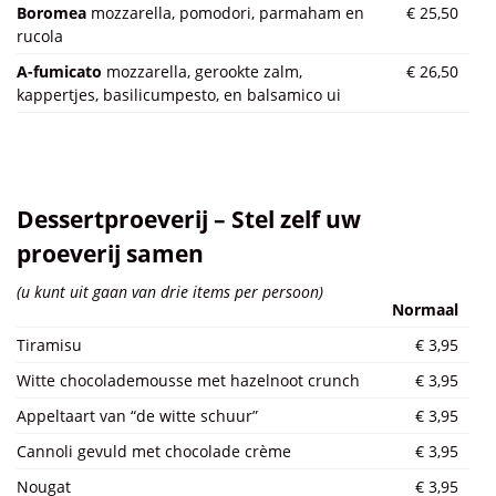
Boromea
mozzarella, pomodori, parmaham en
€ 25,50
rucola
A-fumicato
mozzarella, gerookte zalm,
€ 26,50
kappertjes, basilicumpesto,
en balsamico ui
Dessertproeverij – Stel zelf uw
proeverij samen
(u kunt uit gaan van drie items per persoon)
Normaal
Tiramisu
€ 3,95
Witte chocolademousse met hazelnoot crunch
€ 3,95
Appeltaart van “de witte schuur”
€ 3,95
Cannoli gevuld met chocolade crème
€ 3,95
Nougat
€ 3,95