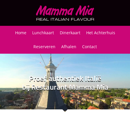
Home
Lunchkaart
Dinerkaart
Het Achterhuis
Reserveren
Afhalen
Contact
Proef authentiek Italië
bij Restaurant Mamma Mia